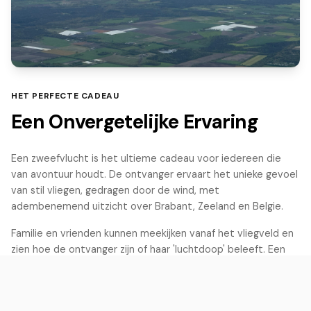
HET PERFECTE CADEAU
Een Onvergetelijke Ervaring
Een zweefvlucht is het ultieme cadeau voor iedereen die
van avontuur houdt. De ontvanger ervaart het unieke gevoel
van stil vliegen, gedragen door de wind, met
adembenemend uitzicht over Brabant, Zeeland en Belgie.
Familie en vrienden kunnen meekijken vanaf het vliegveld en
zien hoe de ontvanger zijn of haar 'luchtdoop' beleeft. Een
cadeau dat je nooit meer vergeet!
check_circle
Ruim een jaar geldig vanaf uitgiftedatum