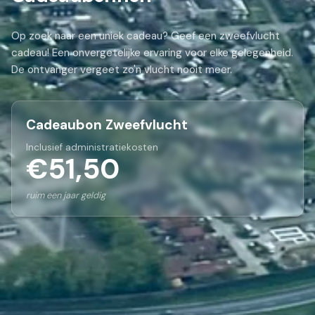
Op zoek naar een uniek cadeau? Geef een zweefvlucht
cadeau! Een onvergetelijke ervaring voor elke gelegenheid.
De ontvanger vergeet zo'n vlucht nooit meer.
Cadeaubon Zweefvlucht
Inclusief administratiekosten
€51,50
ruim een jaar geldig