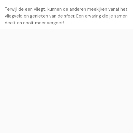
Terwijl de een vliegt, kunnen de anderen meekijken vanaf het
vliegveld en genieten van de sfeer. Een ervaring die je samen
deelt en nooit meer vergeet!
flight
Zweefvlucht
Iedereen maakt een vlucht met een ervaren piloot
outdoor_grill
BBQ Optie
Vanaf €27 p.p. met salades, brood en vlees
Praktische Informatie
info